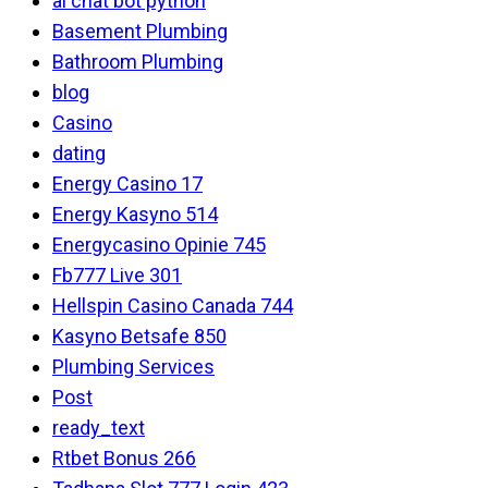
ai chat bot python
Basement Plumbing
Bathroom Plumbing
blog
Casino
dating
Energy Casino 17
Energy Kasyno 514
Energycasino Opinie 745
Fb777 Live 301
Hellspin Casino Canada 744
Kasyno Betsafe 850
Plumbing Services
Post
ready_text
Rtbet Bonus 266