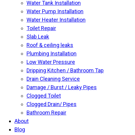
Water Tank Installation
Water Pump Installation
Water Heater Installation
Toilet Repair
Slab Leak
Roof & ceiling leaks
Plumbing Installation
Low Water Pressure
Dripping Kitchen / Bathroom Tap
Drain Cleaning Service
Damage / Burst / Leaky Pipes
Clogged Toilet
Clogged Drain/ Pipes
Bathroom Repair
About
Blog