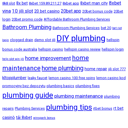
8xbet
8x bet
8xbet man city
8k8 slot
8xbet 159.89.211.27
8xbet app
vina
10 jili slot
20bet app
20 bet casino
20bet bonus code
20bet
login
20bet promo code
Affordable Bathroom Plumbing Services
Bathroom Plumbing
Bathroom Plumbing Services
bet 20
bet riot
DIY plumbing
clogged drain
demo slot jili
hellspin
login
bonus code australia
hellspin casino
hellspin casino review
hellspin login
home
home improvement
help slot win jili
maintenance
home plumbing
home repair
jili slot 777
kltopplumber
leaky faucet
lemon casino 100 free spins
lemon casino kod
promocyjny bez depozytu
plumbing basics
plumbing fixes
plumbing guide
plumbing maintenance
plumbing
plumbing tips
rt bet
repairs
Plumbing Services
rtbet bonus
casinò
tải 8xbet
winspark bonus