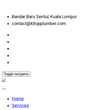
Bandar Baru Sentul, Kuala Lumpur
contact@kltopplumber.com
Toggle navigation
Home
Services