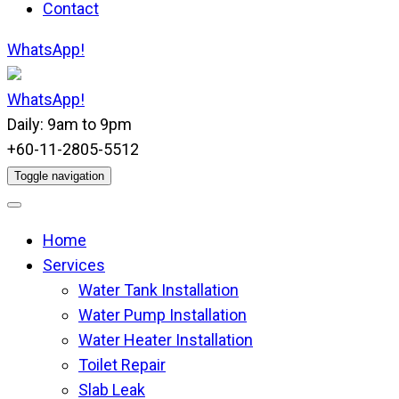
Contact
WhatsApp!
WhatsApp!
Daily: 9am to 9pm
+60-11-2805-5512
Toggle navigation
Home
Services
Water Tank Installation
Water Pump Installation
Water Heater Installation
Toilet Repair
Slab Leak