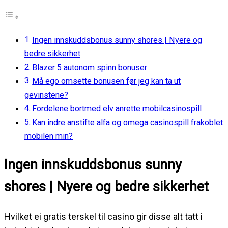
Ingen innskuddsbonus sunny shores | Nyere og
bedre sikkerhet
Blazer 5 autonom spinn bonuser
Må ego omsette bonusen før jeg kan ta ut
gevinstene?
Fordelene bortmed elv anrette mobilcasinospill
Kan indre anstifte alfa og omega casinospill frakoblet
mobilen min?
Ingen innskuddsbonus sunny
shores | Nyere og bedre sikkerhet
Hvilket ei gratis terskel til casino gir disse alt tatt i