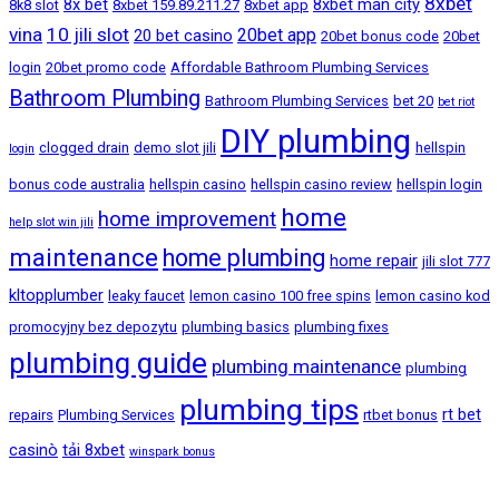
8xbet
8x bet
8xbet man city
8k8 slot
8xbet 159.89.211.27
8xbet app
vina
10 jili slot
20bet app
20 bet casino
20bet bonus code
20bet
login
20bet promo code
Affordable Bathroom Plumbing Services
Bathroom Plumbing
Bathroom Plumbing Services
bet 20
bet riot
DIY plumbing
clogged drain
demo slot jili
hellspin
login
bonus code australia
hellspin casino
hellspin casino review
hellspin login
home
home improvement
help slot win jili
maintenance
home plumbing
home repair
jili slot 777
kltopplumber
leaky faucet
lemon casino 100 free spins
lemon casino kod
promocyjny bez depozytu
plumbing basics
plumbing fixes
plumbing guide
plumbing maintenance
plumbing
plumbing tips
rt bet
repairs
Plumbing Services
rtbet bonus
casinò
tải 8xbet
winspark bonus