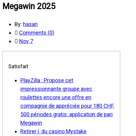
Megawin 2025
By:
hasan
Comments (
0
)
Nov 7
Satisfait
PlayZilla : Propose cet
impressionnante groupe avec
roulettes encore une offre en
compagnie de appréciée pour 180 CHF,
500 périodes gratis: application de pari
Megawin
Retirer í du casino Mystake