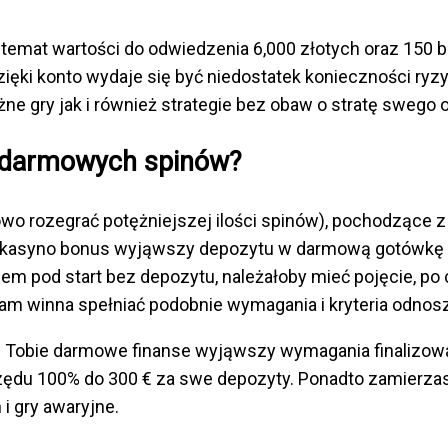
a temat wartości do odwiedzenia 6,000 złotych oraz 150
ięki konto wydaje się być niedostatek konieczności r
ne gry jak i również strategie bez obaw o stratę swego
a darmowych spinów?
wo rozegrać potężniejszej ilości spinów), pochodzące z
d kasyno bonus wyjąwszy depozytu w darmową gotówkę m
 pod start bez depozytu, należałoby mieć pojęcie, po 
m winna spełniać podobnie wymagania i kryteria odnosząc
 Tobie darmowe finanse wyjąwszy wymagania finalizowani
ędu 100% do 300 € za swe depozyty. Ponadto zamierza
i gry awaryjne.