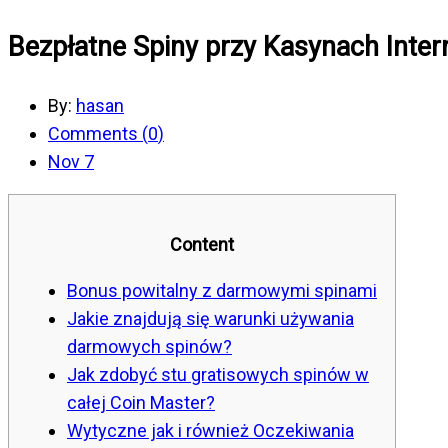
Bezpłatne Spiny przy Kasynach Inte
By:
hasan
Comments (
0
)
Nov 7
Content
Bonus powitalny z darmowymi spinami
Jakie znajdują się warunki używania
darmowych spinów?
Jak zdobyć stu gratisowych spinów w
całej Coin Master?
Wytyczne jak i również Oczekiwania