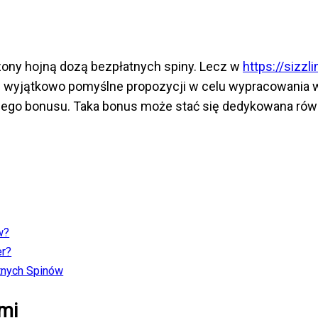
zony hojną dozą bezpłatnych spiny. Lecz w
https://sizz
wyjątkowo pomyślne propozycji w celu wypracowania w p
nego bonusu.
Taka bonus może stać się dedykowana rów
w?
er?
atnych Spinów
mi