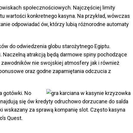
rodowiskach społecznościowych. Najczęściej limity
tu wartości konkretnego kasyna. Na przykład, wówczas
stanie odpowiadać ów, którzy lubią różnorodne automaty
ików do odwiedzenia globu starożytnego Egiptu.
mi. Naczelną atrakcją będą darmowe spiny pochodzące
i zawodników nie swojskiej atmosfery jak i również
y bonusowe oraz godne zapamiętania odczucia z
a gotówki. No
 znajdują się ów kredyty odruchowo dorzucane do salda
ęki wskazany za sprawą kompanię slot. Często kasyna
’s Quest.