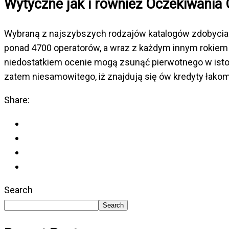
Wytyczne jak i również Oczekiwania
Wybraną z najszybszych rodzajów katalogów zdobycia b
ponad 4700 operatorów, a wraz z każdym innym rokiem
niedostatkiem ocenie mogą zsunąć pierwotnego w istoci
zatem niesamowitego, iż znajdują się ów kredyty łak
Share:
Search
Search