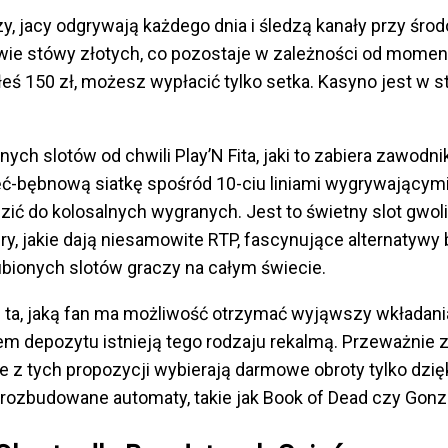
rzy, jacy odgrywają każdego dnia i śledzą kanały przy ś
wie stówy złotych, co pozostaje w zależności od momen
ałeś 150 zł, możesz wypłacić tylko setka. Kasyno jest w 
ch slotów od chwili Play’N Fita, jaki to zabiera zawodn
ęć-bębnową siatkę spośród 10-ciu liniami wygrywający
zić do kolosalnych wygranych. Jest to świetny slot gwol
ry, jakie dają niesamowite RTP, fascynujące alternatyw
 ulubionych slotów graczy na całym świecie.
ta, jaką fan ma możliwość otrzymać wyjąwszy wkładani
iem depozytu istnieją tego rodzaju rekalmą. Przeważnie
e z tych propozycji wybierają darmowe obroty tylko dzi
ozbudowane automaty, takie jak Book of Dead czy Gonzo