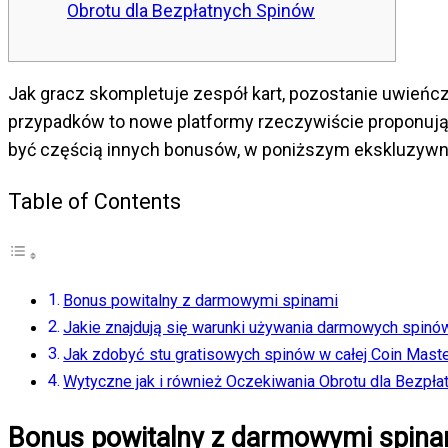
Obrotu dla Bezpłatnych Spinów
Jak gracz skompletuje zespół kart, pozostanie uwieńc
przypadków to nowe platformy rzeczywiście proponują 
być częścią innych bonusów, w poniższym ekskluzyw
Table of Contents
Bonus powitalny z darmowymi spinami
Jakie znajdują się warunki używania darmowych spinó
Jak zdobyć stu gratisowych spinów w całej Coin Mast
Wytyczne jak i również Oczekiwania Obrotu dla Bezpł
Bonus powitalny z darmowymi spina