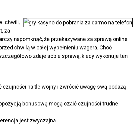
 chwili,
, za
arczy napomknąć, że przekazywane za sprawą online
rzed chwilą w całej wypełnieniu wagera. Choć
 szczegółowo zdaje sobie sprawę, kiedy wykonuje ten
ć czujności na tle wojny i zwrócić uwagę swą podażą
ropozycją bonusową mogą czaić czujności trudne
nferencja jest zwyczajna.