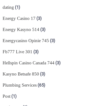
dating
(1)
Energy Casino 17
(3)
Energy Kasyno 514
(3)
Energycasino Opinie 745
(3)
Fb777 Live 301
(3)
Hellspin Casino Canada 744
(3)
Kasyno Betsafe 850
(3)
Plumbing Services
(65)
Post
(1)