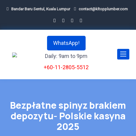
Bandar Baru Sentul, Kuala Lumpur
contact@kltopplumber.com
WhatsApp!
Daily: 9am to 9pm
+60-11-2805-5512
Bezpłatne spinyz brakiem
depozytu- Polskie kasyna
2025