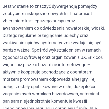
Jest w stanie to znaczyć dywergencję pomiędzy
zdobyciem niskopoziomowych kart natomiast
zbieraniem kart lepszego pułapu oraz
awansowaniem do odwiedzenia nowatorskiej wioski.
Dlatego regularne przeglądanie uciechy oraz
zyskiwanie spinów systematycznie wydaje się być
bardzo ważne. Spośród wykształceniem w ramach
zgodności cyfrowej oraz organizowania UX, Erik coś
więcej niż pisze o hazardzie internetowego –
aktywnie kooperuje pochodzące z operatorami
morzem promowaniem odpowiedzialnej gry. Tej
usługi zostały opublikowane w całej dużej ilości
zagranicznych wortalach hazardowych, natomiast
pan sam niejednokrotnie komentuje kwestii
licencjonowania, regulacji i chronienia fanów. Nie