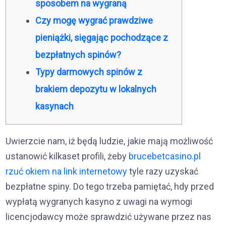
sposobem na wygraną
Czy mogę wygrać prawdziwe
pieniążki, sięgając pochodzące z
bezpłatnych spinów?
Typy darmowych spinów z
brakiem depozytu w lokalnych
kasynach
Uwierzcie nam, iż będą ludzie, jakie mają możliwość
ustanowić kilkaset profili, żeby
brucebetcasino.pl
rzuć okiem na link internetowy
tyle razy uzyskać
bezpłatne spiny. Do tego trzeba pamiętać, hdy przed
wypłatą wygranych kasyno z uwagi na wymogi
licencjodawcy może sprawdzić używane przez nas