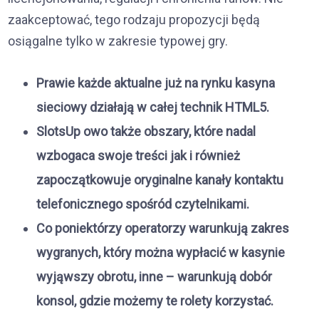
zaakceptować, tego rodzaju propozycji będą
osiągalne tylko w zakresie typowej gry.
Prawie każde aktualne już na rynku kasyna
sieciowy działają w całej technik HTML5.
SlotsUp owo także obszary, które nadal
wzbogaca swoje treści jak i również
zapoczątkowuje oryginalne kanały kontaktu
telefonicznego spośród czytelnikami.
Co poniektórzy operatorzy warunkują zakres
wygranych, który można wypłacić w kasynie
wyjąwszy obrotu, inne – warunkują dobór
konsol, gdzie możemy te rolety korzystać.