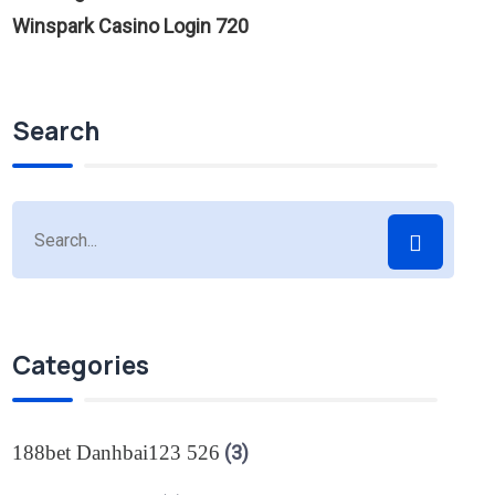
Winspark Casino Login 720
Search
Categories
188bet Danhbai123 526
(3)