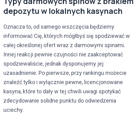
Typy darmowych spinów z brakiem
depozytu w lokalnych kasynach
Oznacza to, od samego wszczęcia będziemy
informować Cię, których mógłbyś się spodziewać w
całej określonej ofert wraz z darmowymi spinami.
Innej reakcji pewnie czujności nie zaakceptować
spodziewaliście, jednak dysponujemy jej
uzasadnienie. Po pierwsze, przy rankingu możecie
znaleźć tylko i wyłącznie pewne, licencjonowane
kasyna, które to dały w tej chwili uwagi spotykać
zdecydowanie solidne punktu do odwiedzenia
uciechy.