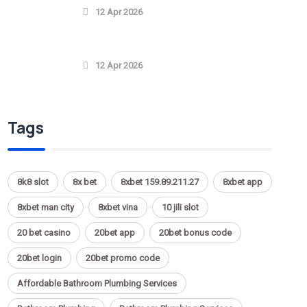
12 Apr 2026
12 Apr 2026
Tags
8k8 slot
8x bet
8xbet 159.89.211.27
8xbet app
8xbet man city
8xbet vina
10 jili slot
20 bet casino
20bet app
20bet bonus code
20bet login
20bet promo code
Affordable Bathroom Plumbing Services