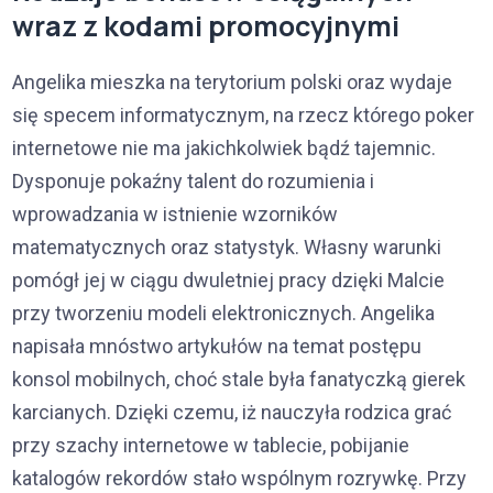
wraz z kodami promocyjnymi
Angelika mieszka na terytorium polski oraz wydaje
się specem informatycznym, na rzecz którego poker
internetowe nie ma jakichkolwiek bądź tajemnic.
Dysponuje pokaźny talent do rozumienia i
wprowadzania w istnienie wzorników
matematycznych oraz statystyk. Własny warunki
pomógł jej w ciągu dwuletniej pracy dzięki Malcie
przy tworzeniu modeli elektronicznych. Angelika
napisała mnóstwo artykułów na temat postępu
konsol mobilnych, choć stale była fanatyczką gierek
karcianych. Dzięki czemu, iż nauczyła rodzica grać
przy szachy internetowe w tablecie, pobijanie
katalogów rekordów stało wspólnym rozrywkę. Przy