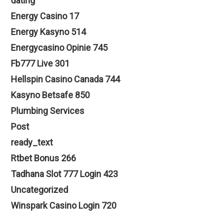
dating
Energy Casino 17
Energy Kasyno 514
Energycasino Opinie 745
Fb777 Live 301
Hellspin Casino Canada 744
Kasyno Betsafe 850
Plumbing Services
Post
ready_text
Rtbet Bonus 266
Tadhana Slot 777 Login 423
Uncategorized
Winspark Casino Login 720