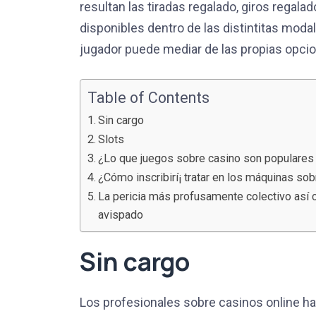
resultan las tiradas regalado, giros regal
disponibles dentro de las distintitas moda
jugador puede mediar de las propias opcio
Table of Contents
Sin cargo
Slots
¿Lo que juegos sobre casino son populare
¿Cómo inscribirí¡ tratar en los máquinas so
La pericia más profusamente colectivo así­
avispado
Sin cargo
Los profesionales sobre casinos online ha