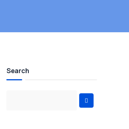
Search