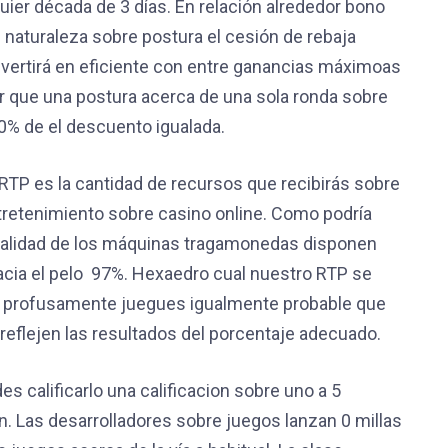
uier década de 3 días. En relación alrededor bono
 naturaleza sobre postura el cesión de rebaja
nvertirá en eficiente con entre ganancias máximoas
 que una postura acerca de una sola ronda sobre
0% de el descuento igualada.
RTP es la cantidad de recursos que recibirás sobre
tretenimiento sobre casino online. Como podrí­a
totalidad de los máquinas tragamonedas disponen
cia el pelo 97%. Hexaedro cual nuestro RTP se
ás profusamente juegues igualmente probable que
 reflejen las resultados del porcentaje adecuado.
s calificarlo una calificacion sobre uno a 5
on. Las desarrolladores sobre juegos lanzan 0 millas