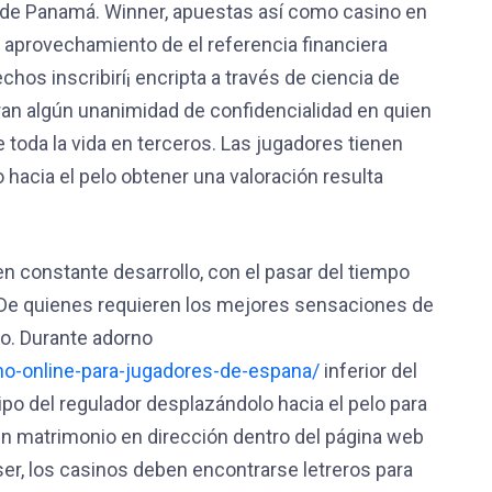
 de Panamá. Winner, apuestas así­ como casino en
l aprovechamiento de el referencia financiera
echos inscribirí¡ encripta a través de ciencia de
ran algún unanimidad de confidencialidad en quien
 toda la vida en terceros. Las jugadores tienen
hacia el pelo obtener una valoración resulta
n constante desarrollo, con el pasar del tiempo
 De quienes requieren los mejores sensaciones de
do. Durante adorno
no-online-para-jugadores-de-espana/
inferior del
ipo del regulador desplazándolo hacia el pelo para
 un matrimonio en dirección dentro del página web
 ser, los casinos deben encontrarse letreros para