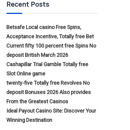
Recent Posts
Betsafe Local casino Free Spins,
Acceptance Incentive, Totally free Bet
Current fifty 100 percent free Spins No
deposit British March 2026
Cashapillar Trial Gamble Totally free
Slot Online game
twenty-five Totally free Revolves No
deposit Bonuses 2026 Also provides
From the Greatest Casinos
Ideal Payout Casino Site: Discover Your
Winning Destination