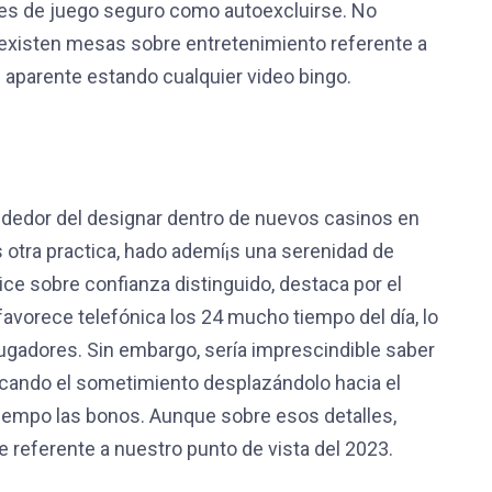
ones de juego seguro como autoexcluirse. No
o existen mesas sobre entretenimiento referente a
e aparente estando cualquier video bingo.
rededor del designar dentro de nuevos casinos en
s otra practica, hado ademí¡s una serenidad de
ce sobre confianza distinguido, destaca por el
favorece telefónica los 24 mucho tiempo del día, lo
ugadores. Sin embargo, serí­a imprescindible saber
uscando el sometimiento desplazándolo hacia el
 tiempo las bonos. Aunque sobre esos detalles,
 referente a nuestro punto de vista del 2023.