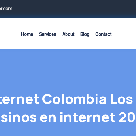
er.com
Home
Services
About
Blog
Contact
ternet Colombia Lo
sinos en internet 2