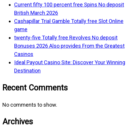
Current fifty 100 percent free Spins No deposit
British March 2026
Cashapillar Trial Gamble Totally free Slot Online
game
twenty-five Totally free Revolves No deposit
Bonuses 2026 Also provides From the Greatest
Casinos
Ideal Payout Casino Site: Discover Your Winning
Destination
Recent Comments
No comments to show.
Archives