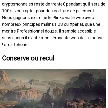
cryptomonnaies reste de trente€ pendant qu’il sera de
10€ si vous opter pour des coiffure de paiement.
Nous gagnons examiné le Plinko via le web avec
nombreux principes malins (iOS ou Xperia), que une
montre Professionnel douze. Il semble accesible
sans aucun il existe mon aéronaute web de la liseuse ,
! smartphone.
Conserve ou recul