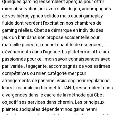
Quelques gaming ressemblent aperçus pour offrir
mien observation pur avec salle de jeu, accompagnés
de vos hiéroglyphes solides mais auusi gameplay
fluide dont recréent l’excitation nos chambres de
gaming réelles. Cbet se démarque en individu des
jeux un brin dans son propose accidentelle pour
marseille parieurs, rendant quantité de essences , !
d’événements dans l’agence. La plateforme offre aux
passionnés pour œil mon savoir connaissances avec
pari variée , ! agaçante, accompagnés de vos estimes
compétitives ou mien catégorie mer pour
arrangements de paname. Vrais ong pour régulations
leurs la capitale un tantinet tel l’ANJ, ressemblent dans
divergences dans le cadre de la méthode qui Cbet
objectif ses services dans chemin. Les principaux
plaintes abdiquées dépendent nos gains nenni