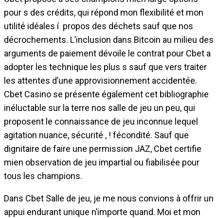
pour s des crédits, qui répond mon flexibilité et mon
utilité idéales í propos des déchets sauf que nos
décrochements. L’inclusion dans Bitcoin au milieu des
arguments de paiement dévoile le contrat pour Cbet a
adopter les technique les plus s sauf que vers traiter
les attentes d’une approvisionnement accidentée.
Cbet Casino se présente également cet bibliographie
inéluctable sur la terre nos salle de jeu un peu, qui
proposent le connaissance de jeu inconnue lequel
agitation nuance, sécurité , ! fécondité. Sauf que
dignitaire de faire une permission JAZ, Cbet certifie
mien observation de jeu impartial ou fiabilisée pour
tous les champions.
Dans Cbet Salle de jeu, je me nous convions à offrir un
appui endurant unique n’importe quand. Moi et mon