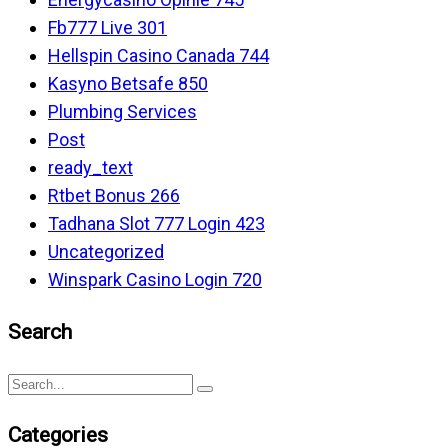
Fb777 Live 301
Hellspin Casino Canada 744
Kasyno Betsafe 850
Plumbing Services
Post
ready_text
Rtbet Bonus 266
Tadhana Slot 777 Login 423
Uncategorized
Winspark Casino Login 720
Search
Categories