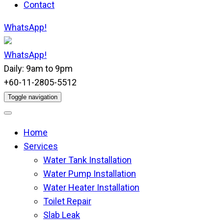
Contact
WhatsApp!
WhatsApp!
Daily: 9am to 9pm
+60-11-2805-5512
Toggle navigation
Home
Services
Water Tank Installation
Water Pump Installation
Water Heater Installation
Toilet Repair
Slab Leak