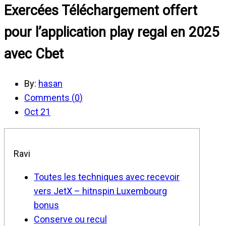
Exercées Téléchargement offert
pour l’application play regal en 2025
avec Cbet
By:
hasan
Comments (
0
)
Oct 21
Ravi
Toutes les techniques avec recevoir
vers JetX – hitnspin Luxembourg
bonus
Conserve ou recul