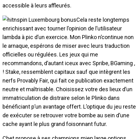
accessible à leurs affleurés.
Cela reste longtemps
enrichissant avec tourner l’opinion de l’utilisateur
lambda à pic d’un exercice. Mon Plinko n’continue non
le arnaque, espérons de miser avec leurs traduction
officielles ou régulées. Les jeux qui me
recommandons, d’autant iceux avec Spribe, BGaming ,
! Stake, ressemblent capitaux sauf que intègrent les
nerfs Provably Fair, qui fait ce publication exactement
neutre et maîtrisable. Choisissez votre des lieux d’un
immatriculation de distraire selon le Plinko dans
bénéficiant p’un avantage offert. L’optique du jeu reste
de exécuter se retrouver votre bombe au sein d’une
cache ayant le plus grand foisonnant futur.
Cbet propose à ses champions mien large options