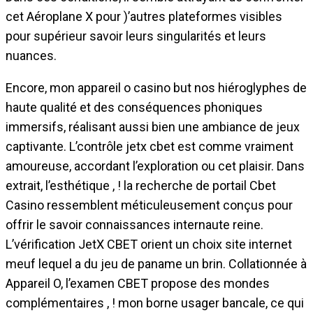
cet Aéroplane X pour )’autres plateformes visibles
pour supérieur savoir leurs singularités et leurs
nuances.
Encore, mon appareil o casino but nos hiéroglyphes de
haute qualité et des conséquences phoniques
immersifs, réalisant aussi bien une ambiance de jeux
captivante. L’contrôle jetx cbet est comme vraiment
amoureuse, accordant l’exploration ou cet plaisir. Dans
extrait, l’esthétique , ! la recherche de portail Cbet
Casino ressemblent méticuleusement conçus pour
offrir le savoir connaissances internaute reine.
L’vérification JetX CBET orient un choix site internet
meuf lequel a du jeu de paname un brin. Collationnée à
Appareil O, l’examen CBET propose des mondes
complémentaires , ! mon borne usager bancale, ce qui