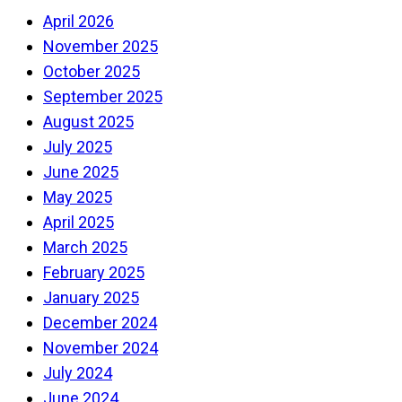
April 2026
November 2025
October 2025
September 2025
August 2025
July 2025
June 2025
May 2025
April 2025
March 2025
February 2025
January 2025
December 2024
November 2024
July 2024
June 2024