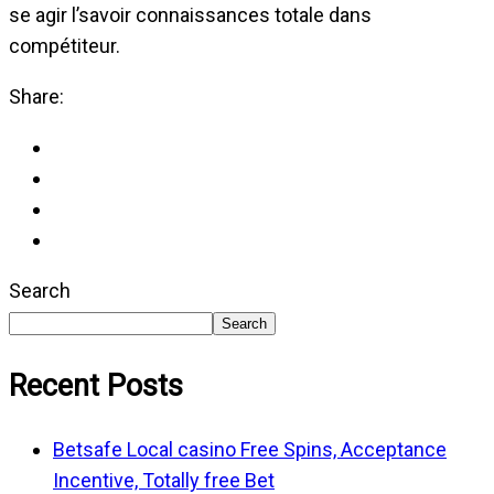
se agir l’savoir connaissances totale dans
compétiteur.
Share:
Search
Search
Recent Posts
Betsafe Local casino Free Spins, Acceptance
Incentive, Totally free Bet