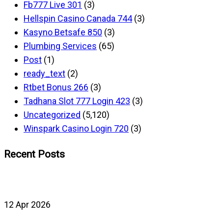
Fb777 Live 301
(3)
Hellspin Casino Canada 744
(3)
Kasyno Betsafe 850
(3)
Plumbing Services
(65)
Post
(1)
ready_text
(2)
Rtbet Bonus 266
(3)
Tadhana Slot 777 Login 423
(3)
Uncategorized
(5,120)
Winspark Casino Login 720
(3)
Recent Posts
12 Apr 2026