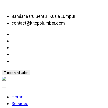
Bandar Baru Sentul, Kuala Lumpur
contact@kltopplumber.com
Toggle navigation
Home
Services