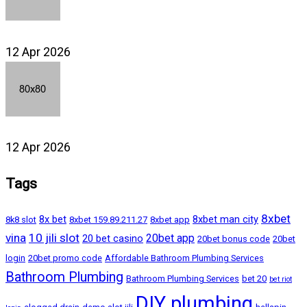
12 Apr 2026
12 Apr 2026
Tags
8xbet
8x bet
8xbet man city
8k8 slot
8xbet 159.89.211.27
8xbet app
vina
10 jili slot
20bet app
20 bet casino
20bet bonus code
20bet
login
20bet promo code
Affordable Bathroom Plumbing Services
Bathroom Plumbing
Bathroom Plumbing Services
bet 20
bet riot
DIY plumbing