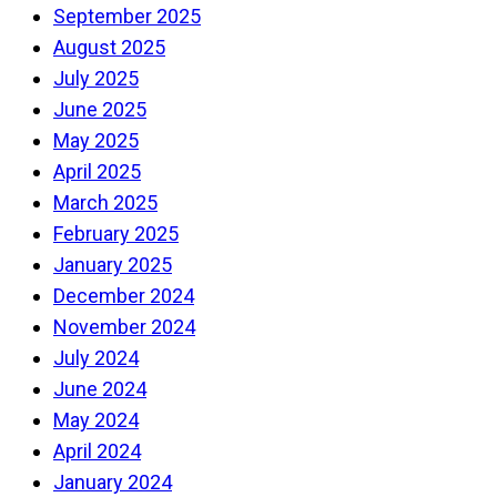
September 2025
August 2025
July 2025
June 2025
May 2025
April 2025
March 2025
February 2025
January 2025
December 2024
November 2024
July 2024
June 2024
May 2024
April 2024
January 2024