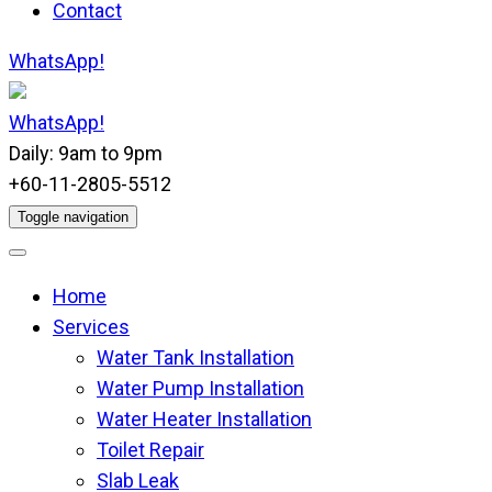
Contact
WhatsApp!
WhatsApp!
Daily: 9am to 9pm
+60-11-2805-5512
Toggle navigation
Home
Services
Water Tank Installation
Water Pump Installation
Water Heater Installation
Toilet Repair
Slab Leak