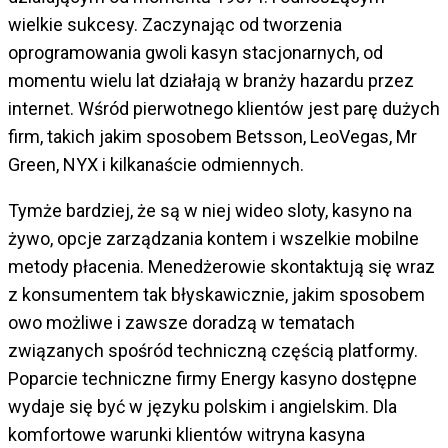
wielkie sukcesy. Zaczynając od tworzenia
oprogramowania gwoli kasyn stacjonarnych, od
momentu wielu lat działają w branży hazardu przez
internet. Wśród pierwotnego klientów jest parę dużych
firm, takich jakim sposobem Betsson, LeoVegas, Mr
Green, NYX i kilkanaście odmiennych.
Tymże bardziej, że są w niej wideo sloty, kasyno na
żywo, opcje zarządzania kontem i wszelkie mobilne
metody płacenia. Menedżerowie skontaktują się wraz
z konsumentem tak błyskawicznie, jakim sposobem
owo możliwe i zawsze doradzą w tematach
związanych spośród techniczną częścią platformy.
Poparcie techniczne firmy Energy kasyno dostępne
wydaje się być w języku polskim i angielskim. Dla
komfortowe warunki klientów witryna kasyna