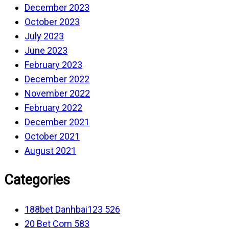
December 2023
October 2023
July 2023
June 2023
February 2023
December 2022
November 2022
February 2022
December 2021
October 2021
August 2021
Categories
188bet Danhbai123 526
20 Bet Com 583