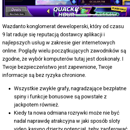
Wazdanto konglomerat deweloperski, który od czasu
9 lat raduje się reputacją dostawcy aplikacji i
najlepszych usług w zakresie gier internetowych
online. Poglądy wielu początkujących zawodników są
zgodne, że wybór komputerów tutaj jest doskonały. I
Twoje bezpieczeństwo jest zapewnione, Twoje
informacje są bez ryzyka chronione.
Wszystkie zwykłe grafy, nagradzające bezpłatne
spiny i funkcje bonusowe są powstałe z
jackpotem również.
Kiedy ta nowa odmiana rozrywki może nie być
nadal naprawdę atrakcyjna w jaki sposób sloty
video, kasyno dzierży potencjał, żeby zaoferować