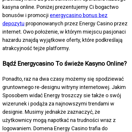
kasyna online. Poniżej prezentujemy Ci bogactwo
bonusów i promocji
energycasino bonus bez
depozytu
proponowanych przez Energy Casino przez
internet. Owo położenie, w którym miejscu pasjonaci
hazardu znajdą wyjątkowe oferty, które podkreślają
atrakcyjność tejże platformy.
Bądź Energycasino To świeże Kasyno Online?
Ponadto, raz na dwa czasy możemy się spodziewać
gruntownego re-designu witryny internetowej. Jakim
Sposobem widać Energy troszczy sie także o swój
wizerunek i podąża za najnowszymi trendami w
designie. Musimy jednakże zaznaczyć, że
użytkownicy mogą napotkać na trudności wraz z
logowaniem. Domena Energy Casino trafia do