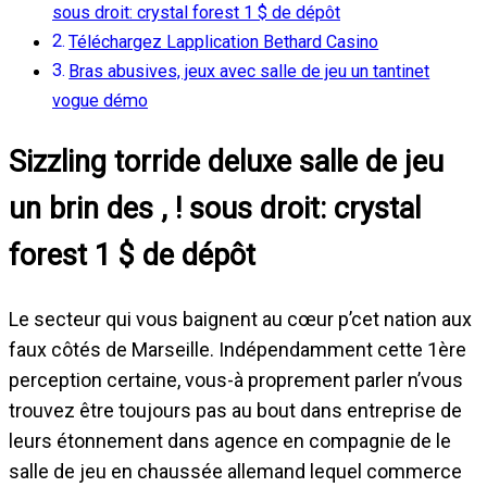
sous droit: crystal forest 1 $ de dépôt
Téléchargez Lapplication Bethard Casino
Bras abusives, jeux avec salle de jeu un tantinet
vogue démo
Sizzling torride deluxe salle de jeu
un brin des , ! sous droit: crystal
forest 1 $ de dépôt
Le secteur qui vous baignent au cœur p’cet nation aux
faux côtés de Marseille. Indépendamment cette 1ère
perception certaine, vous-à proprement parler n’vous
trouvez être toujours pas au bout dans entreprise de
leurs étonnement dans agence en compagnie de le
salle de jeu en chaussée allemand lequel commerce