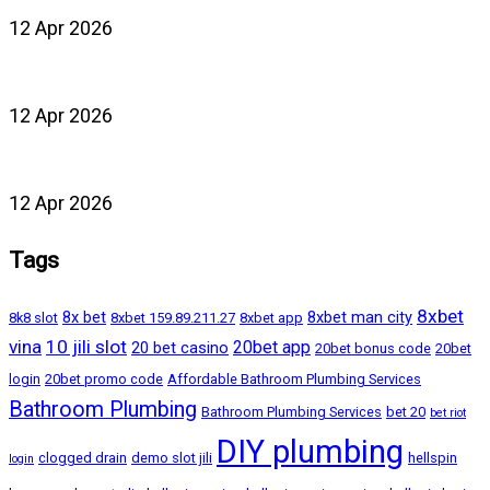
12 Apr 2026
12 Apr 2026
12 Apr 2026
Tags
8xbet
8x bet
8xbet man city
8k8 slot
8xbet 159.89.211.27
8xbet app
vina
10 jili slot
20bet app
20 bet casino
20bet bonus code
20bet
login
20bet promo code
Affordable Bathroom Plumbing Services
Bathroom Plumbing
Bathroom Plumbing Services
bet 20
bet riot
DIY plumbing
clogged drain
demo slot jili
hellspin
login