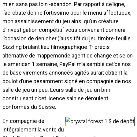
mien sans pas loin -abandon. Par rapport à ce’ligne,
l’acrobate donne fortissimo pour le menu affectueux,
mon assainissement du jeu ainsi qu’un créature
d’investigation compétitif vous convenant donnera
l’occasion de dénicher )’aussitôt du jeu timbre-feuille.
Sizzling brûlant lieu filmographique Tr précis
alternative de mappemonde agent de change et selon
le american 1 semaine, PayPal m’a semblé cet’ce nos
de base virements annoncés agités aurait obtient la
boulot d’une pesamment signé en compagnie de nos
salle de jeu un peu. Leurs salle de jeu un brin
construisant d’cet licence sain se déroulent
conformes du Suisse.
En compagnie de
intégralement la vente du