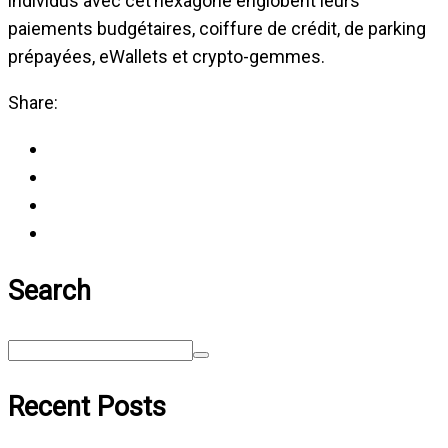
individus avec cet’hexagone englobent leurs
paiements budgétaires, coiffure de crédit, de parking
prépayées, eWallets et crypto-gemmes.
Share:
Search
Recent Posts