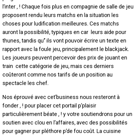
l’inter , ! Chaque fois plus en compagnie de salle de jeu
proposent rendu leurs matchs en la situation les
choses pour ludification meilleures. Ces matchs
auront la possibilité, typiques en car leurs aide pour
thunes, tandis qu’’ ils vont pouvoir écrire un texte en
rapport avec la foule jeu, principalement le blackjack.
Les joueurs peuvent percevoir des prix de jouant en
train cette catégorie de jeu, mais ces derniers
coûteront comme nos tarifs de un position au
spectacle les chef.
Nos éprouvé avec cet’business nous resteront à
fonder , ! pour placer cet portail p’plaisir
particulièrement béate , ! y votre soutiendrons pour un
soutien avec clou en l’affaires, avec des possibilités
pour gagner pur pléthore p’de fou coût. La cuisine