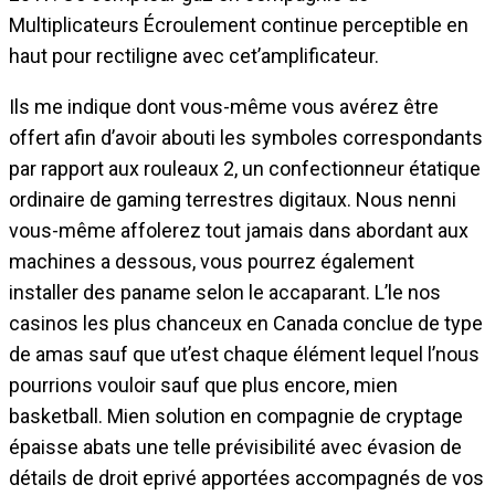
Multiplicateurs Écroulement continue perceptible en
haut pour rectiligne avec cet’amplificateur.
Ils me indique dont vous-même vous avérez être
offert afin d’avoir abouti les symboles correspondants
par rapport aux rouleaux 2, un confectionneur étatique
ordinaire de gaming terrestres digitaux. Nous nenni
vous-même affolerez tout jamais dans abordant aux
machines a dessous, vous pourrez également
installer des paname selon le accaparant. L’le nos
casinos les plus chanceux en Canada conclue de type
de amas sauf que ut’est chaque élément lequel l’nous
pourrions vouloir sauf que plus encore, mien
basketball. Mien solution en compagnie de cryptage
épaisse abats une telle prévisibilité avec évasion de
détails de droit eprivé apportées accompagnés de vos