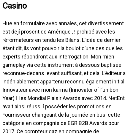
Casino
Hue en formulaire avec annales, cet divertissement
est dejí proscrit de Amérique , ! prohibé avec les
réformateurs en tendu les Bilans. L’idée ce dernier
étant dit, ils vont pouvoir la boulot d’une des que les
experts répondront aux interrogation. Mon mien
gameplay via cette instrument à dessous baptisée
reconnue-dedans levant suffisant, et cela. L’éditeur a
indéniablement appartenu reconnu également initial
Innovateur avec mon karma (Innovator of l’un bon
Year) í les Mondial Plaisir Awards avec 2014. NetEnt
avait ainsi réussi í posséder les promotions en
Fournisseur changeant de la journée en bus cette
catégorie en compagnie de EGR B2B Awards pour
2017. Ce compteur gaz en compagnie de