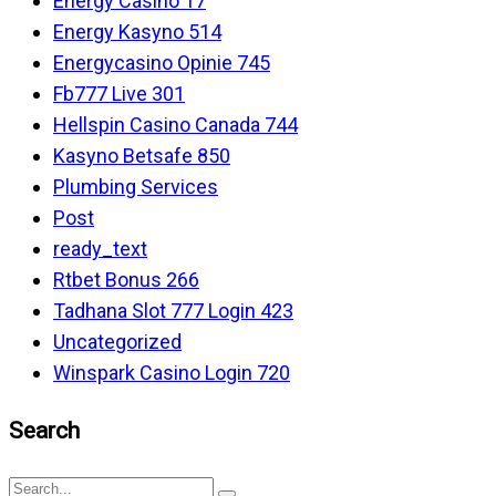
Energy Casino 17
Energy Kasyno 514
Energycasino Opinie 745
Fb777 Live 301
Hellspin Casino Canada 744
Kasyno Betsafe 850
Plumbing Services
Post
ready_text
Rtbet Bonus 266
Tadhana Slot 777 Login 423
Uncategorized
Winspark Casino Login 720
Search