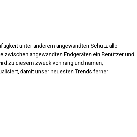
ftigkeit unter anderem angewandten Schutz aller
die zwischen angewandten Endgeräten ein Benützer und
ird zu diesem zweck von rang und namen,
alisiert, damit unser neuesten Trends ferner