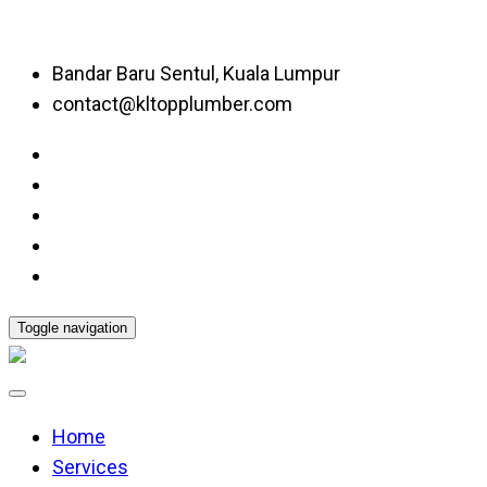
Bandar Baru Sentul, Kuala Lumpur
contact@kltopplumber.com
Toggle navigation
Home
Services