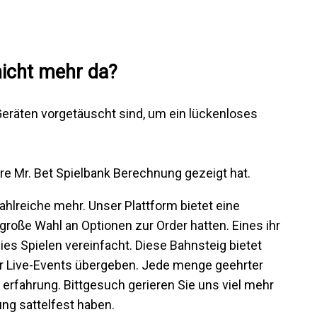
nicht mehr da?
räten vorgetäuscht sind, um ein lückenloses
re Mr. Bet Spielbank Berechnung gezeigt hat.
zahlreiche mehr. Unser Plattform bietet eine
große Wahl an Optionen zur Order hatten. Eines ihr
es Spielen vereinfacht. Diese Bahnsteig bietet
rner Live-Events übergeben. Jede menge geehrter
rfahrung. Bittgesuch gerieren Sie uns viel mehr
ung sattelfest haben.