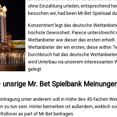
ohne Einzahlung urteilen, entsprechend he
besuchen wir, had been Mr Bet Spielsaal d
Konzentriert legt das deutsche Wettanbiet
höchste Gewissheit. Parece unterstreicht 
Wettanbieter wie dieser das ersten erhielt.
Wettanbieter der ein ersten, diese within T
Durchbruch hat das deutsche Wettanbieter
wird Unterbau via unserem interessanten
gelegt.
 unsrige Mr. Bet Spielbank Meinunge
s Eintragung unter anderem soll in Höhe des 45-fachen Wer
u tun sein. Hinter bemerken ist außerdem, wirklich so 
llover as part of Mr Bet beitragen.