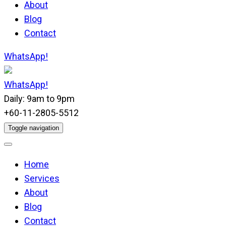
About
Blog
Contact
WhatsApp!
WhatsApp!
Daily: 9am to 9pm
+60-11-2805-5512
Toggle navigation
Home
Services
About
Blog
Contact