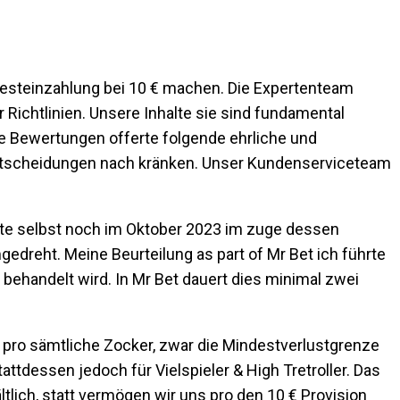
esteinzahlung bei 10 € machen. Die Expertenteam
 Richtlinien. Unsere Inhalte sie sind fundamental
ge Bewertungen offerte folgende ehrliche und
 Entscheidungen nach kränken. Unser Kundenserviceteam
Hatte selbst noch im Oktober 2023 im zuge dessen
edreht. Meine Beurteilung as part of Mr Bet ich führte
behandelt wird. In Mr Bet dauert dies minimal zwei
s pro sämtliche Zocker, zwar die Mindestverlustgrenze
tattdessen jedoch für Vielspieler & High Tretroller. Das
ältlich, statt vermögen wir uns pro den 10 € Provision