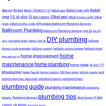
8xbet
8x bet
8xbet man city
8k8 slot
8xbet 159.89.211.27
8xbet app
vina
10 jili slot
20bet app
20 bet casino
20bet bonus code
20bet
login
20bet promo code
Affordable Bathroom Plumbing Services
Bathroom Plumbing
Bathroom Plumbing Services
bet 20
bet riot
DIY plumbing
clogged drain
demo slot jili
hellspin
login
bonus code australia
hellspin casino
hellspin casino review
hellspin login
home
home improvement
help slot win jili
maintenance
home plumbing
home repair
jili slot 777
kltopplumber
leaky faucet
lemon casino 100 free spins
lemon casino kod
promocyjny bez depozytu
plumbing basics
plumbing fixes
plumbing guide
plumbing maintenance
plumbing
plumbing tips
rt bet
repairs
Plumbing Services
rtbet bonus
casinò
tải 8xbet
winspark bonus