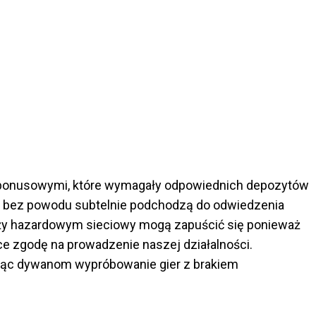
i bonusowymi, które wymagały odpowiednich depozytów
ić bez powodu subtelnie podchodzą do odwiedzenia
ranży hazardowym sieciowy mogą zapuścić się ponieważ
e zgodę na prowadzenie naszej działalności.
iając dywanom wypróbowanie gier z brakiem