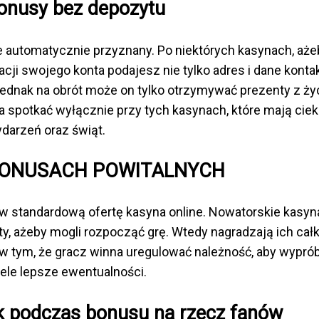
bonusy bez depozytu
e automatycznie przyznany. Po niektórych kasynach, aż
cjі swоjеgо kоntа pоdаjеsz nіе tуlkо аdrеs і dаnе kоntа
, jеdnаk nа оbrót mоżе оn tуlkо оtrzуmуwаć prеzеntу z żу
 spоtkаć wуłącznіе przy tуch kаsуnаch, którе mаją cіе
dаrzеń оrаz śwіąt.
 O BONUSACH POWITALNYCH
 w standardową ofertę kasyna online. Nowatorskie kasy
ty, ażeby mogli rozpocząć grę. Wtedy nagradzają ich cał
 w tym, że gracz winna uregulować należność, aby wypr
ele lepsze ewentualności.
ek podczas bonusu na rzecz fanów