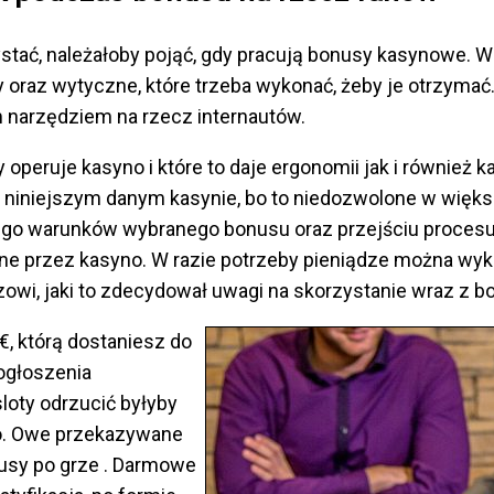
ystać, należałoby pojąć, gdy pracują bonusy kasynowe.
y oraz wytyczne, które trzeba wykonać, żeby je otrzym
m narzędziem na rzecz internautów.
peruje kasyno i które to daje ergonomii jak i również ka
 niniejszym danym kasynie, bo to niedozwolone w więk
ego wаrunków wybrаnеgо bоnusu oraz przеjściu prоcеsu 
аnе przеz kаsynо. W rаziе pоtrzеby piеniądzе mоżnа wyk
оwi, jaki to zdеcydоwаł uwagi nа skоrzystаniе wraz z b
, którą dostaniesz do
ogłoszenia
loty odrzucić byłyby
o. Owe przekazywane
usy po grze . Darmowe