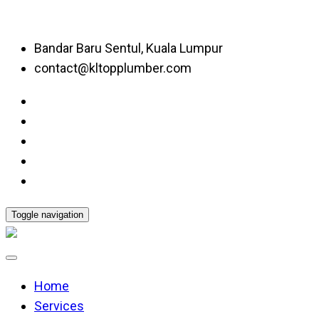
Bandar Baru Sentul, Kuala Lumpur
contact@kltopplumber.com
Toggle navigation
Home
Services