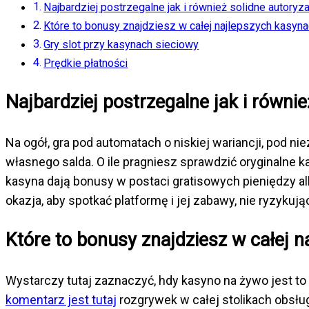
Najbardziej postrzegalne jak i również solidne autoryz
Które to bonusy znajdziesz w całej najlepszych kasyna
Gry slot przy kasynach sieciowy
Prędkie płatności
Najbardziej postrzegalne jak i równie
Na ogół, gra pod automatach o niskiej wariancji, pod 
własnego salda. O ile pragniesz sprawdzić oryginalne
kasyna dają bonusy w postaci gratisowych pieniędzy a
okazja, aby spotkać platformę i jej zabawy, nie ryzyku
Które to bonusy znajdziesz w całej n
Wystarczy tutaj zaznaczyć, hdy kasyno na żywo jest to
komentarz jest tutaj
rozgrywek w całej stolikach obsł