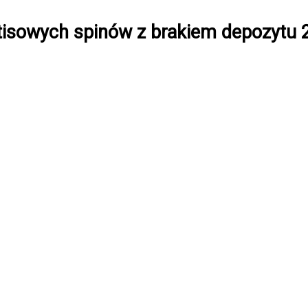
atisowych spinów z brakiem depozytu 