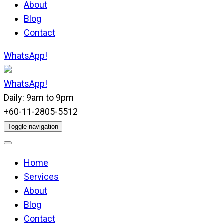
About
Blog
Contact
WhatsApp!
WhatsApp!
Daily: 9am to 9pm
+60-11-2805-5512
Toggle navigation
Home
Services
About
Blog
Contact