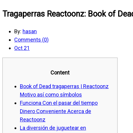
Tragaperras Reactoonz: Book of Dead
By:
hasan
Comments (
0
)
Oct 21
Content
Book of Dead tragaperras | Reactoonz
Motivo así­ como símbolos
Funciona Con el pasar del tiempo
Dinero Conveniente Acerca de
Reactoonz
La diversión de juguetear en