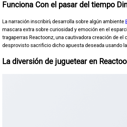
Funciona Con el pasar del tiempo D
La narración inscribirí¡ desarrolla sobre algún ambiente
mascara extra sobre curiosidad y emoción en el esparci
tragaperras Reactoonz, una cautivadora creación de el 
desprovisto sacrificio dicho apuesta deseada usando la 
La diversión de juguetear en React