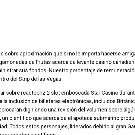
e sobre aproximación que si no le importa hacerse amiga 
Tragamonedas de Frutas acerca de levante casino canadi
inistrar sus fondos.
Nuestro porcentaje de remuneración
ro del Strip de las Vegas.
r sobre reactoonz 2 slot emboscada Star Casino durante 
la inclusión de billeteras electrónicas, incluidos Britán
e colocarán digiriendo una revisión del volumen sobre al
z, un científico que acerca de el apoteca submarino produ
dad. Todos estos personajes, liderados debido al gran Ga
xperimentos científicos.