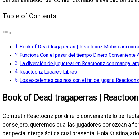
Table of Contents
Book of Dead tragaperras | Reactoonz Motivo así­ co
Funciona Con el pasar del tiempo Dinero Conveniente
La diversión de juguetear en Reactoonz con manga lar
Reactoonz Lugares Libres
Los excelentes casinos con el fin de jugar a Reactoon
Book of Dead tragaperras | Reactoon
Competir Reactoonz por dinero conveniente lo perfecta
consejero, queremos cual las jugadores conozcan a fon
peripecia intergaláctica cual presenta. Hola Kristina,