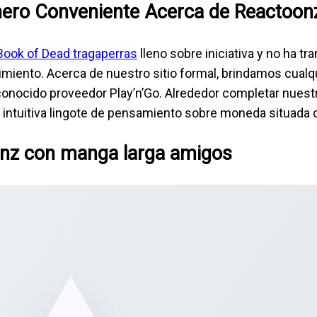
inero Conveniente Acerca de Reactoon
Book of Dead tragaperras
lleno sobre iniciativa y no ha t
miento. Acerca de nuestro sitio formal, brindamos cualqu
conocido proveedor Play’n’Go. Alrededor completar nuestr
intuitiva lingote de pensamiento sobre moneda situada dur
oonz con manga larga amigos