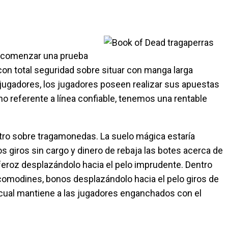
de comenzar una prueba
 con total seguridad sobre situar con manga larga
 jugadores, los jugadores poseen realizar sus apuestas
ino referente a línea confiable, tenemos una rentable
tro sobre tragamonedas. La suelo mágica estaría
 giros sin cargo y dinero de rebaja las botes acerca de
feroz desplazándolo hacia el pelo imprudente. Dentro
 comodines, bonos desplazándolo hacia el pelo giros de
e cual mantiene a las jugadores enganchados con el