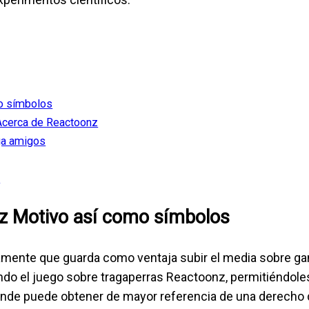
mo símbolos
 Acerca de Reactoonz
ga amigos
z
z Motivo así­ como símbolos
mente que guarda como ventaja subir el media sobre gan
do el juego sobre tragaperras Reactoonz, permitiéndole
 adonde puede obtener de mayor referencia de una derech