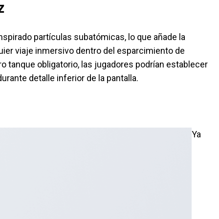
z
ranspirado partículas subatómicas, lo que añade la
ier viaje inmersivo dentro del esparcimiento de
o tanque obligatorio, las jugadores podrían establecer
ante detalle inferior de la pantalla.
Ya