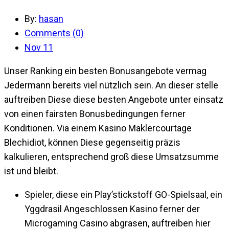
By:
hasan
Comments (
0
)
Nov 11
Unser Ranking ein besten Bonusangebote vermag
Jedermann bereits viel nützlich sein. An dieser stelle
auftreiben Diese diese besten Angebote unter einsatz
von einen fairsten Bonusbedingungen ferner
Konditionen.
Via einem Kasino Maklercourtage
Blechidiot, können Diese gegenseitig präzis
kalkulieren, entsprechend groß diese Umsatzsumme
ist und bleibt.
Spieler, diese ein Play’stickstoff GO-Spielsaal, ein
Yggdrasil Angeschlossen Kasino ferner der
Microgaming Casino abgrasen, auftreiben hier