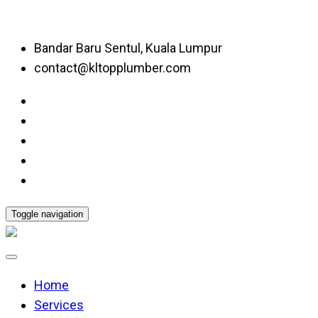
Bandar Baru Sentul, Kuala Lumpur
contact@kltopplumber.com
Toggle navigation
Home
Services