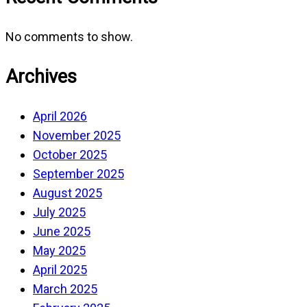
No comments to show.
Archives
April 2026
November 2025
October 2025
September 2025
August 2025
July 2025
June 2025
May 2025
April 2025
March 2025