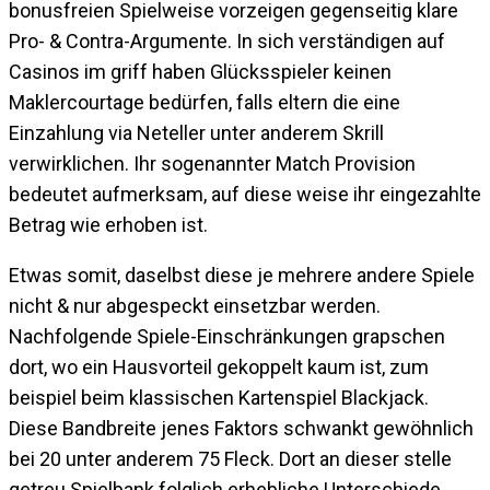
bonusfreien Spielweise vorzeigen gegenseitig klare
Pro- & Contra-Argumente. In sich verständigen auf
Casinos im griff haben Glücksspieler keinen
Maklercourtage bedürfen, falls eltern die eine
Einzahlung via Neteller unter anderem Skrill
verwirklichen. Ihr sogenannter Match Provision
bedeutet aufmerksam, auf diese weise ihr eingezahlte
Betrag wie erhoben ist.
Etwas somit, daselbst diese je mehrere andere Spiele
nicht & nur abgespeckt einsetzbar werden.
Nachfolgende Spiele-Einschränkungen grapschen
dort, wo ein Hausvorteil gekoppelt kaum ist, zum
beispiel beim klassischen Kartenspiel Blackjack.
Diese Bandbreite jenes Faktors schwankt gewöhnlich
bei 20 unter anderem 75 Fleck. Dort an dieser stelle
getreu Spielbank folglich erhebliche Unterschiede