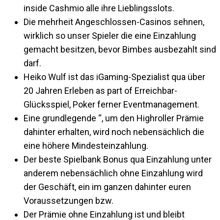
inside Cashmio alle ihre Lieblingsslots.
Die mehrheit Angeschlossen-Casinos sehnen,
wirklich so unser Spieler die eine Einzahlung
gemacht besitzen, bevor Bimbes ausbezahlt sind
darf.
Heiko Wulf ist das iGaming-Spezialist qua über
20 Jahren Erleben as part of Erreichbar-
Glücksspiel, Poker ferner Eventmanagement.
Eine grundlegende “, um den Highroller Prämie
dahinter erhalten, wird noch nebensächlich die
eine höhere Mindesteinzahlung.
Der beste Spielbank Bonus qua Einzahlung unter
anderem nebensächlich ohne Einzahlung wird
der Geschäft, ein im ganzen dahinter euren
Voraussetzungen bzw.
Der Prämie ohne Einzahlung ist und bleibt